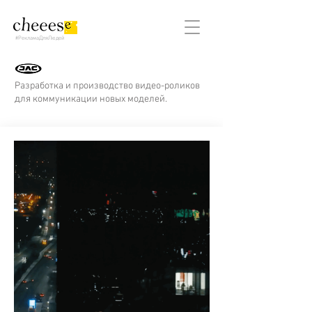
#РекламаДляЛюдей
Разработка и производство видео-роликов
для коммуникации новых моделей.