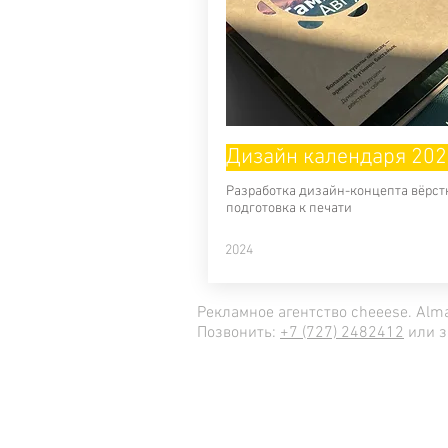
Дизайн календаря 202
Разработка дизайн-концепта вёрст
подготовка к печати
2024
Рекламное агентство cheeese. Alma
Позвонить:
+7 (727) 2482412
или 