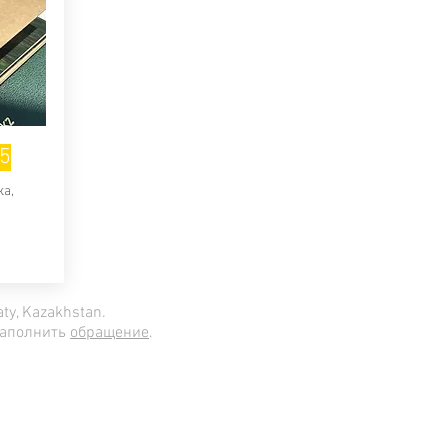
5
ка,
ty, Kazakhstan.
заполнить
обращение
.