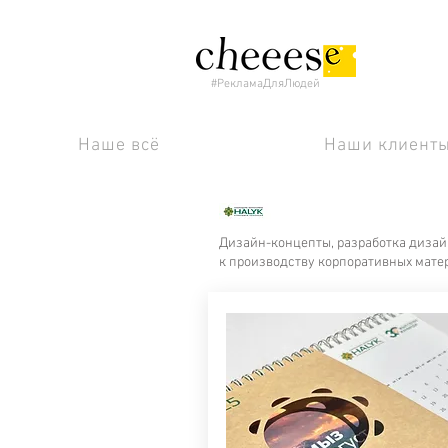
#РекламаДляЛюдей
Наше всё
Наши клиент
Дизайн-концепты, разработка дизайн
к производству корпоративных мате