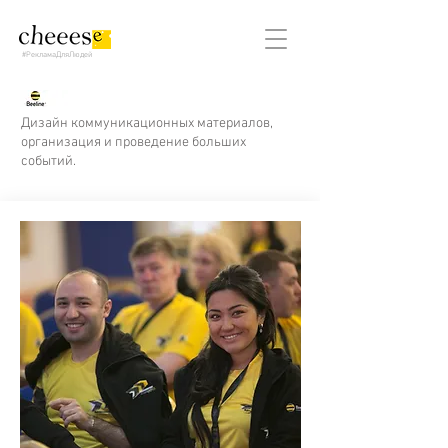
#РекламаДляЛюдей
Дизайн коммуникационных материалов,
организация и проведение больших
событий.