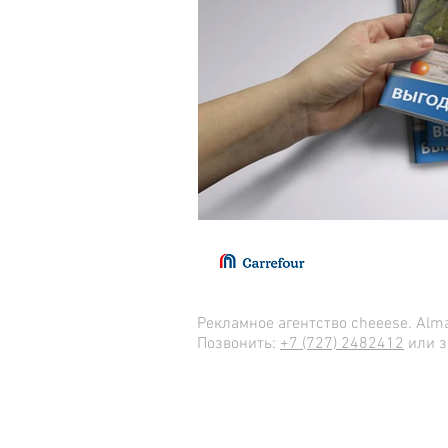
Рекламное агентство cheeese. Alma
Позвонить:
+7 (727) 2482412
или 