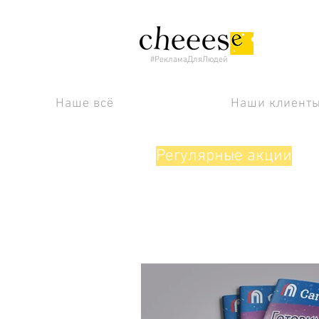
#РекламаДляЛюдей
Наше всё
Наши клиент
Регулярные акции