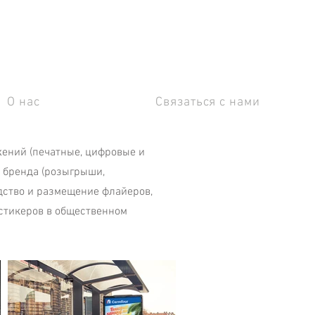
О нас
Связаться с нами
жений (печатные, цифровые и
и бренда (розыгрыши,
дство и размещение флайеров,
 стикеров в общественном