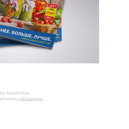
ty, Kazakhstan.
заполнить
обращение
.